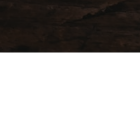
Get it done
Lorem ipsum dolor sit amet consectetur adipisicing
elit. Veniam expedita quasi voluptas rem eligendi,
consequuntur quidem voluptatibus odit unde alias
maiores vel qui et? Reiciendis impedit cumque ab